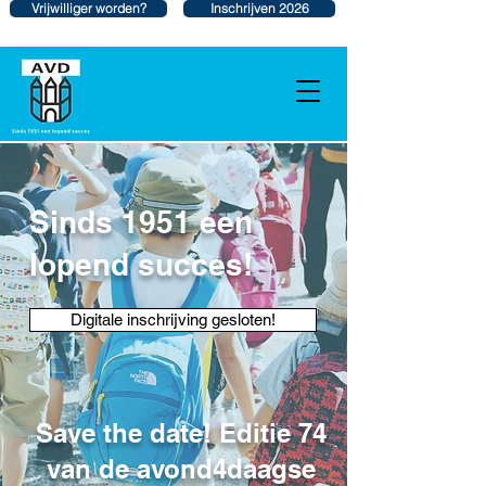
Vrijwilliger worden?
Inschrijven 2026
Sinds 1951 een
lopend succes!
Digitale inschrijving gesloten!
Save the date! Editie 74
van de avond4daagse