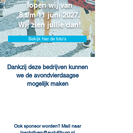
lopen wij van
8 t/m 11 juni 2027.
Wij zien jullie dan!
Bekijk hier de foto's
Dankzij deze bedrijven kunnen
we de avondvierdaagse
mogelijk maken
Ook sponsor worden? Mail naar
inschrijven@avd-tilburg.nl