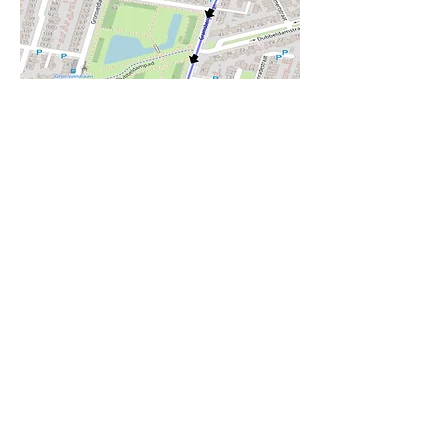
Verzorgingsplaats Woensdag (
Schipluidenlaan )