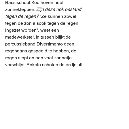
Bassischool Koolhoven heeft 
zonnekleppen. 
Zijn deze ook bestand 
tegen de regen?
 “Ze kunnen zowel 
tegen de zon alsook tegen de regen 
ingezet worden”, weet een 
medewerkster. In tussen blijkt de 
percussieband Divertimento geen 
regendans gespeeld te hebben, de 
regen stopt en een vaal zonnetje 
verschijnt. Enkele scholen delen ijs uit, 
gelukkig dan wel weer een heel 
toepasselijk waterijsje. Te hopen dat het 
de komende avonden beter weer is, 
naar schatting doen aan de Tilburgse 
avondvierdaagse 3000 mensen mee, 
er zijn diverse afstanden 3 km, 5 km en 
10 km.  Hieronder de link naar de 144 
foto’s die onze fotografe Yne 
gisteravond maakte: